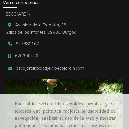
Ven a conocernos
BECOJARDÍN
Avenida de la Estación, 36
Salas de los Infantes,
09600,
Burgos
947380162
670308476
becojardinpaisaje
becojardin.com
Este sitio web utiliza cookies propias y de
terceros que permiten mejorar la usabilidad de
navegación, analizar el uso de la web y mostrar
CENTRO DE JARDINERÍA
publicidad relacionada con tus preferencias