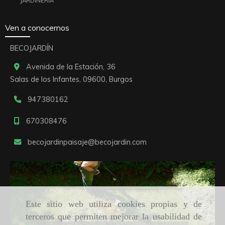
JARDINERÍA
Ven a conocernos
BECOJARDÍN
Avenida de la Estación, 36
Salas de los Infantes,
09600,
Burgos
947380162
670308476
becojardinpaisaje
becojardin.com
Este sitio web utiliza cookies propias y de
terceros que permiten mejorar la usabilidad de