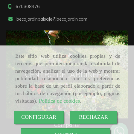
670308476
becojardinpaisaje
becojardin.com
Este sitio web utiliza cookies propias y de
terceros que permiten mejorar la usabilidad de
navegación, analizar el uso de la web y mostrar
CENTRO DE JARDINERÍA
publicidad relacionada con tus preferencias
sobre la base de un perfil elaborado a partir de
tus hábitos de navegación (por ejemplo, páginas
visitadas).
Política de cookies
.
CONFIGURAR
RECHAZAR
Compartir